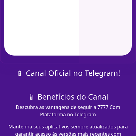
📱 Canal Oficial no Telegram!
📱 Benefícios do Canal
Descubra as vantagens de seguir a 7777 Com
Plataforma no Telegram
Mantenha seus aplicativos sempre atualizados para
garantir acesso às versões mais recentes com