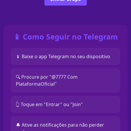
📱 Como Seguir no Telegram
📱 Baixe o app Telegram no seu dispositivo
🔍 Procure por "@7777 Com
PlataformaOficial"
👆 Toque em "Entrar" ou "Join"
🔔 Ative as notificações para não perder