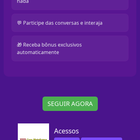
nada
💬 Participe das conversas e interaja
🎁 Receba bônus exclusivos
automaticamente
SEGUIR AGORA
Acessos