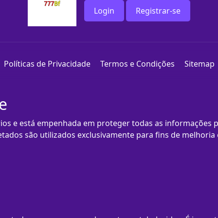
Login
Registrar-se
Políticas de Privacidade
Termos e Condições
Sitemap
de
ários e está empenhada em proteger todas as informações 
tados são utilizados exclusivamente para fins de melhoria