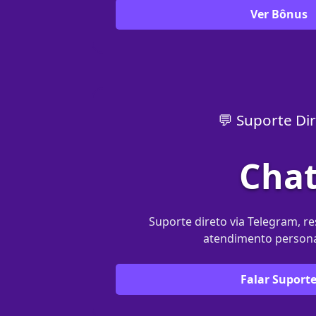
Ver Bônus
💬 Suporte Di
Cha
Suporte direto via Telegram, r
atendimento persona
Falar Suport