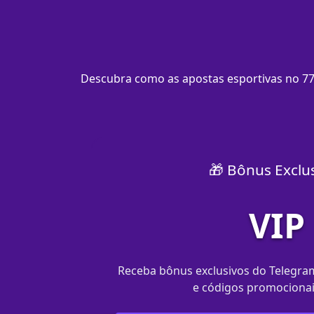
Descubra como as apostas esportivas no 
🎁 Bônus Exclu
VIP
Receba bônus exclusivos do Telegra
e códigos promocionai