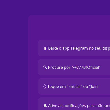
📱 Baixe o app Telegram no seu disp
🔍 Procure por "@777BfOficial"
👆 Toque em "Entrar" ou "Join"
🔔 Ative as notificações para não p