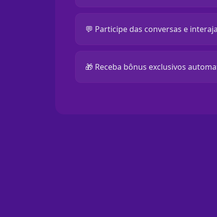
💬 Participe das conversas e interaj
🎁 Receba bônus exclusivos autom