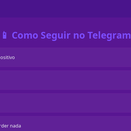
📱 Como Seguir no Telegram
ositivo
erder nada