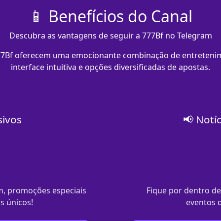
📱 Benefícios do Canal
Descubra as vantagens de seguir a 777Bf no Telegram
777Bf oferecem uma emocionante combinação de entreteni
interface intuitiva e opções diversificadas de apostas.
sivos
📢 Notí
m, promoções especiais
Fique por dentro d
s únicos!
eventos 