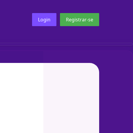
Login
Registrar-se