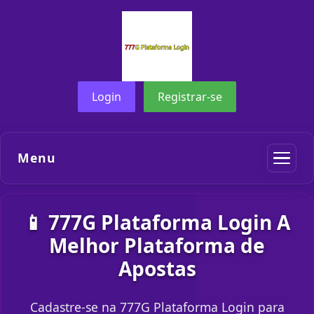
Login
Registrar-se
Menu
📱 777G Plataforma Login A
Melhor Plataforma de
Apostas
Cadastre-se na 777G Plataforma Login para