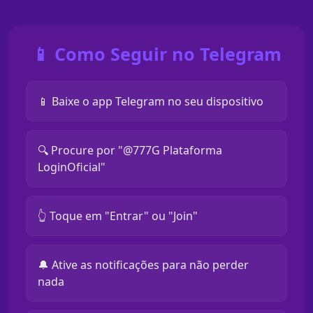
📱 Como Seguir no Telegram
📱 Baixe o app Telegram no seu dispositivo
🔍 Procure por "@777G Plataforma
LoginOficial"
👆 Toque em "Entrar" ou "Join"
🔔 Ative as notificações para não perder
nada