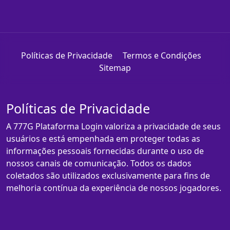
Políticas de Privacidade
Termos e Condições
Sitemap
Políticas de Privacidade
A 777G Plataforma Login valoriza a privacidade de seus
usuários e está empenhada em proteger todas as
informações pessoais fornecidas durante o uso de
nossos canais de comunicação. Todos os dados
coletados são utilizados exclusivamente para fins de
melhoria contínua da experiência de nossos jogadores.