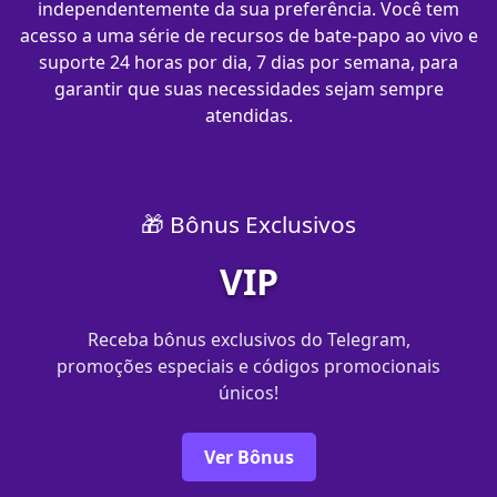
independentemente da sua preferência. Você tem
acesso a uma série de recursos de bate-papo ao vivo e
suporte 24 horas por dia, 7 dias por semana, para
garantir que suas necessidades sejam sempre
atendidas.
🎁 Bônus Exclusivos
VIP
Receba bônus exclusivos do Telegram,
promoções especiais e códigos promocionais
únicos!
Ver Bônus