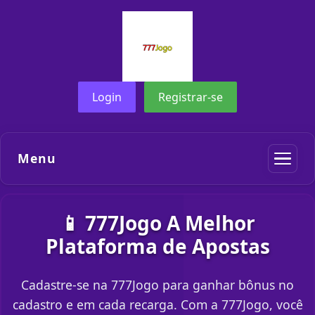
Login
Registrar-se
Menu
📱 777Jogo A Melhor
Plataforma de Apostas
Cadastre-se na 777Jogo para ganhar bônus no
cadastro e em cada recarga. Com a 777Jogo, você