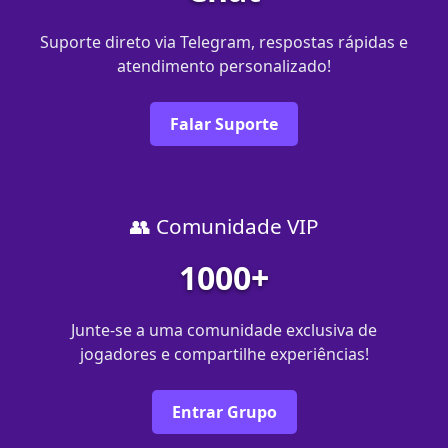
Suporte direto via Telegram, respostas rápidas e
atendimento personalizado!
Falar Suporte
👥 Comunidade VIP
1000+
Junte-se a uma comunidade exclusiva de
jogadores e compartilhe experiências!
Entrar Grupo