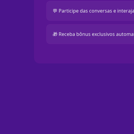
💬 Participe das conversas e interaj
🎁 Receba bônus exclusivos autom