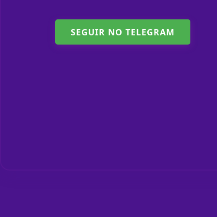
SEGUIR NO TELEGRAM