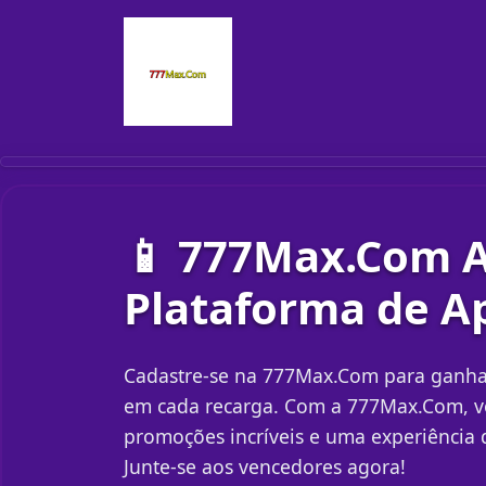
📱 777Max.Com 
Plataforma de A
Cadastre-se na 777Max.Com para ganha
em cada recarga. Com a 777Max.Com, v
promoções incríveis e uma experiência d
Junte-se aos vencedores agora!