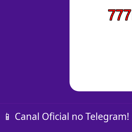
📱 Canal Oficial no Telegram!