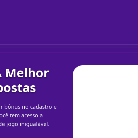
A Melhor
postas
r bônus no cadastro e
ocê tem acesso a
e jogo inigualável.