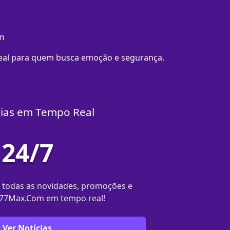
am
ideal para quem busca emoção e segurança.
cias em Tempo Real
24/7
e todas as novidades, promoções e
777Max.Com em tempo real!
Ver Notícias