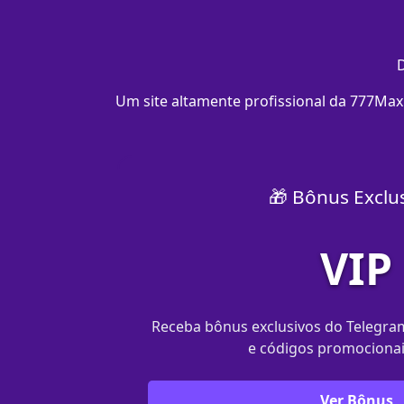
D
Um site altamente profissional da 777Max
🎁 Bônus Exclu
VIP
Receba bônus exclusivos do Telegra
e códigos promocionai
Ver Bônus