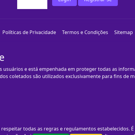
Políticas de Privacidade
Termos e Condições
Sitemap
de
us usuários e está empenhada em proteger todas as inform
os coletados são utilizados exclusivamente para fins de m
speitar todas as regras e regulamentos estabelecidos. É 