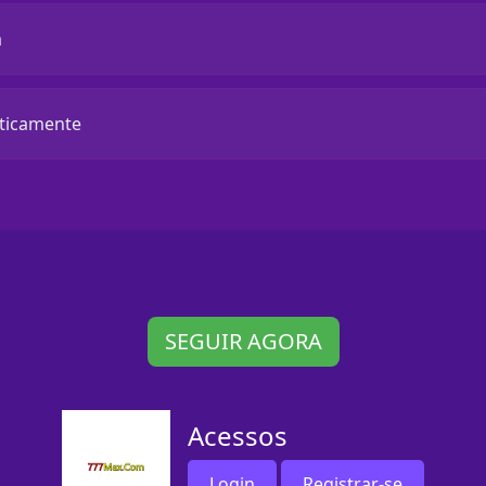
a
aticamente
SEGUIR AGORA
Acessos
Login
Registrar-se