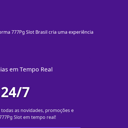
orma 777Pg Slot Brasil cria uma experiência
cias em Tempo Real
24/7
e todas as novidades, promoções e
777Pg Slot em tempo real!