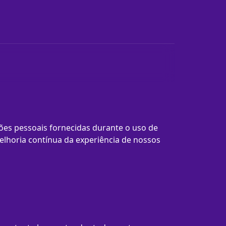
ões pessoais fornecidas durante o uso de
elhoria contínua da experiência de nossos