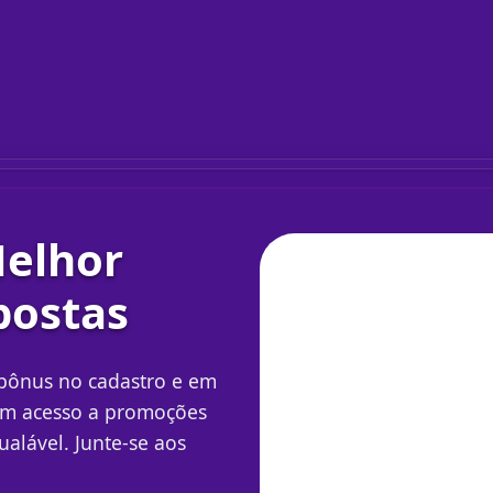
Melhor
postas
 bônus no cadastro e em
tem acesso a promoções
ualável. Junte-se aos