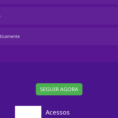
a
aticamente
SEGUIR AGORA
Acessos