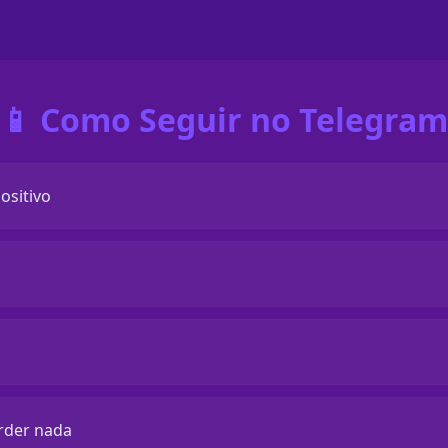
📱 Como Seguir no Telegram
ositivo
erder nada