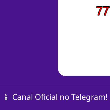
📱 Canal Oficial no Telegram!