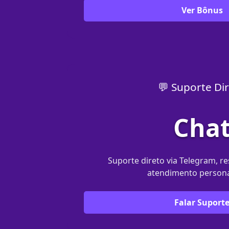
Ver Bônus
💬 Suporte Di
Cha
Suporte direto via Telegram, r
atendimento persona
Falar Suport