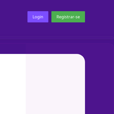
Login
Registrar-se