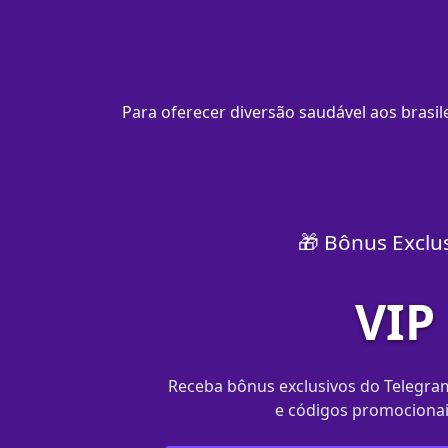
Para oferecer diversão saudável aos brasil
🎁 Bônus Exclu
VIP
Receba bônus exclusivos do Telegra
e códigos promocionai