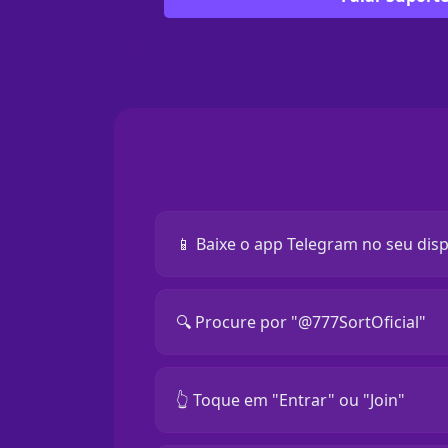
📱 Baixe o app Telegram no seu disp
🔍 Procure por "@777SortOficial"
👆 Toque em "Entrar" ou "Join"