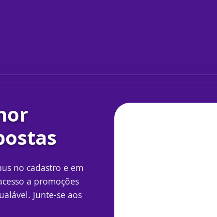
hor
postas
nus no cadastro e em
 acesso a promoções
ualável. Junte-se aos