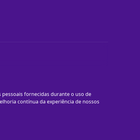
 pessoais fornecidas durante o uso de
elhoria contínua da experiência de nossos