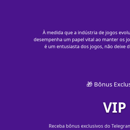
À medida que a indústria de jogos evolu
desempenha um papel vital ao manter os jog
é um entusiasta dos jogos, não deixe d
🎁 Bônus Exclu
VIP
Receba bônus exclusivos do Telegra