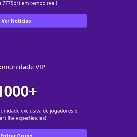
a 777Sort em tempo real!
Ver Notícias
Comunidade VIP
1000+
unidade exclusiva de jogadores e
rtilhe experiências!
Entrar Grupo