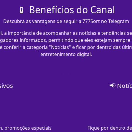
📱 Benefícios do Canal
Descubra as vantagens de seguir a 777Sort no Telegram
i, a importância de acompanhar as notícias e tendências se 
adores informados, permitindo que eles estejam sempre at
e conferir a categoria "Notícias" e ficar por dentro das ú
entretenimento digital.
sivos
📢 Notí
m, promoções especiais
Fique por dentro d