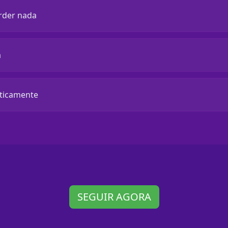
erder nada
a
aticamente
SEGUIR AGORA