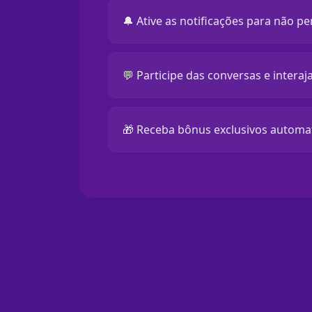
🔔 Ative as notificações para não p
💬 Participe das conversas e interaj
🎁 Receba bônus exclusivos autom