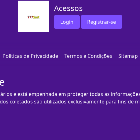
Acessos
Login
Registrar-se
Políticas de Privacidade
Termos e Condições
Sitemap
de
suários e está empenhada em proteger todas as informações
os coletados são utilizados exclusivamente para fins de m