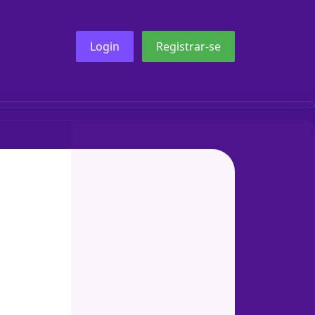
Login
Registrar-se