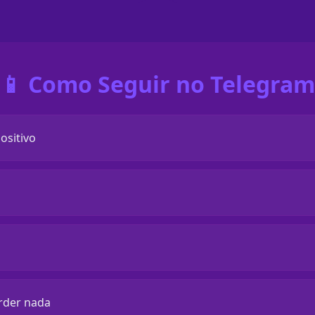
📱 Como Seguir no Telegram
ositivo
"
erder nada