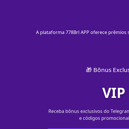
A plataforma 778Brl APP oferece prêmios s
🎁 Bônus Exclu
VIP
Receba bônus exclusivos do Telegra
e códigos promocionai