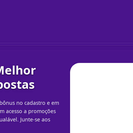
Melhor
postas
 bônus no cadastro e em
tem acesso a promoções
ualável. Junte-se aos