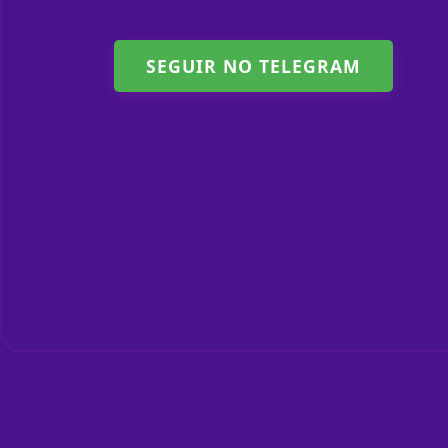
SEGUIR NO TELEGRAM