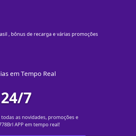
m
asil , bônus de recarga e várias promoções
cias em Tempo Real
24/7
e todas as novidades, promoções e
778Brl APP em tempo real!