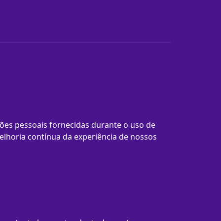
ões pessoais fornecidas durante o uso de
elhoria contínua da experiência de nossos