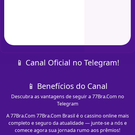
📱 Canal Oficial no Telegram!
📱 Benefícios do Canal
Descubra as vantagens de seguir a 77Bra.Com no
Telegram
A 77Bra.Com 77Bra.Com Brasil é o cassino online mais
completo e seguro da atualidade — junte-se a nós e
comece agora sua jornada rumo aos prêmios!