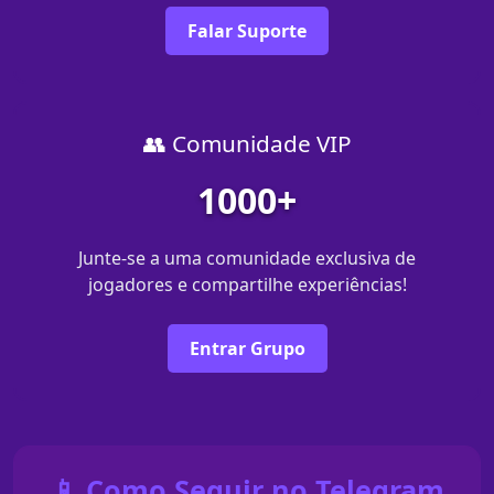
Falar Suporte
👥 Comunidade VIP
1000+
Junte-se a uma comunidade exclusiva de
jogadores e compartilhe experiências!
Entrar Grupo
📱 Como Seguir no Telegram