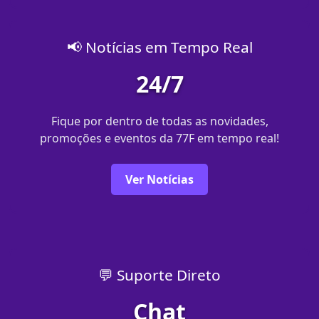
📢 Notícias em Tempo Real
24/7
Fique por dentro de todas as novidades,
promoções e eventos da 77F em tempo real!
Ver Notícias
💬 Suporte Direto
Chat