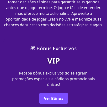
tomar decisões rápidas para garantir seus ganhos
antes que o jogo termine. O jogo é fácil de entender,
mas oferece muita adrenalina. Aproveite a
oportunidade de jogar Crash no 77F e maximize suas
chances de sucesso com decisões estratégicas e ágeis.
🎁 Bônus Exclusivos
VIP
Receba bônus exclusivos do Telegram,
promoções especiais e códigos promocionais
únicos!
Ver Bônus