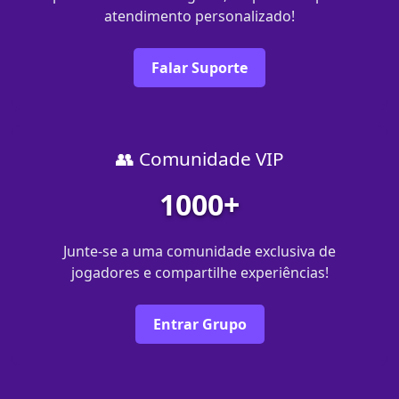
atendimento personalizado!
Falar Suporte
👥 Comunidade VIP
1000+
Junte-se a uma comunidade exclusiva de
jogadores e compartilhe experiências!
Entrar Grupo