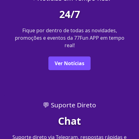
24/7
Fique por dentro de todas as novidades,
promoções e eventos da 77Fun APP em tempo
real!
Ver Notícias
💬 Suporte Direto
Chat
Suporte direto via Telegram, respostas rápidas e