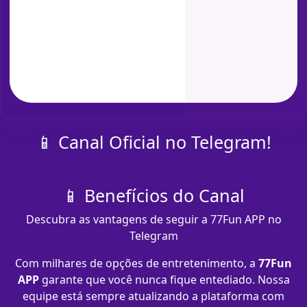
📱 Canal Oficial no Telegram!
📱 Benefícios do Canal
Descubra as vantagens de seguir a 77Fun APP no
Telegram
Com milhares de opções de entretenimento, a
77Fun
APP
garante que você nunca fique entediado. Nossa
equipe está sempre atualizando a plataforma com