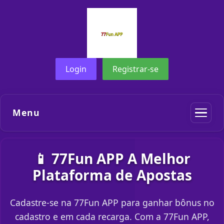
Login
Registrar-se
Menu
📱 77Fun APP A Melhor
Plataforma de Apostas
Cadastre-se na 77Fun APP para ganhar bônus no
cadastro e em cada recarga. Com a 77Fun APP,