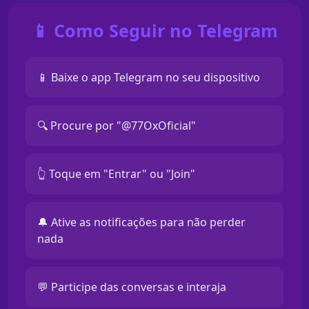
📱 Como Seguir no Telegram
📱 Baixe o app Telegram no seu dispositivo
🔍 Procure por "@77OxOficial"
👆 Toque em "Entrar" ou "Join"
🔔 Ative as notificações para não perder
nada
💬 Participe das conversas e interaja