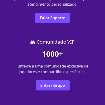
atendimento personalizado!
Falar Suporte
👥 Comunidade VIP
1000+
Junte-se a uma comunidade exclusiva de
jogadores e compartilhe experiências!
Entrar Grupo