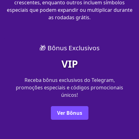
crescentes, enquanto outros incluem símbolos
especiais que podem expandir ou multiplicar durante
as rodadas grátis.
🎁 Bônus Exclusivos
VIP
Receba bônus exclusivos do Telegram,
promoções especiais e códigos promocionais
únicos!
Ver Bônus