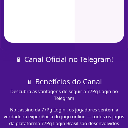
📱 Canal Oficial no Telegram!
📱 Benefícios do Canal
Descubra as vantagens de seguir a 77Pg Login no
Telegram
No cassino da 77Pg Login , os jogadores sentem a
verdadeira experiência do jogo online — todos os jogos
da plataforma 77Pg Login Brasil são desenvolvidos