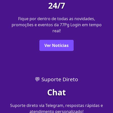
24/7
Fique por dentro de todas as novidades,
promoções e eventos da 77Pg Login em tempo
real!
Ver Notícias
💬 Suporte Direto
Chat
Suporte direto via Telegram, respostas rápidas e
atendimento personalizado!