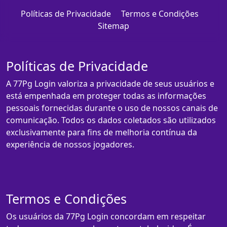
Políticas de Privacidade
Termos e Condições
Sitemap
Políticas de Privacidade
A 77Pg Login valoriza a privacidade de seus usuários e
está empenhada em proteger todas as informações
pessoais fornecidas durante o uso de nossos canais de
comunicação. Todos os dados coletados são utilizados
exclusivamente para fins de melhoria contínua da
experiência de nossos jogadores.
Termos e Condições
Os usuários da 77Pg Login concordam em respeitar