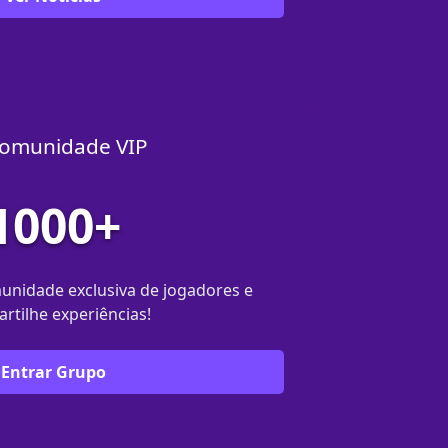
Comunidade VIP
1000+
unidade exclusiva de jogadores e
rtilhe experiências!
Entrar Grupo