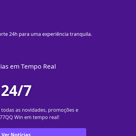
rte 24h para uma experiência tranquila.
cias em Tempo Real
24/7
e todas as novidades, promoções e
 77QQ Win em tempo real!
Ver Notícias