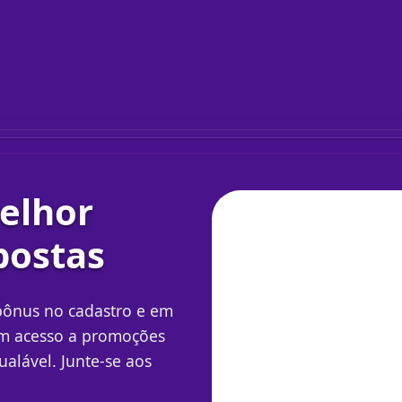
elhor
postas
bônus no cadastro e em
em acesso a promoções
ualável. Junte-se aos