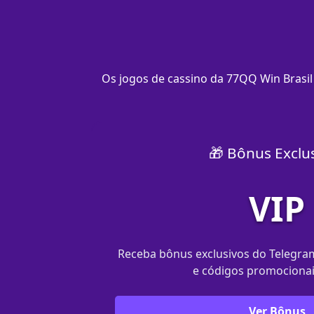
Os jogos de cassino da 77QQ Win Brasil
🎁 Bônus Exclu
VIP
Receba bônus exclusivos do Telegra
e códigos promocionai
Ver Bônus