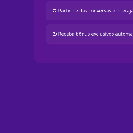
💬 Participe das conversas e interaj
🎁 Receba bônus exclusivos autom