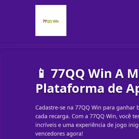
📱 77QQ Win A M
Plataforma de A
Cadastre-se na 77QQ Win para ganhar 
cada recarga. Com a 77QQ Win, você t
incríveis e uma experiência de jogo inig
vencedores agora!