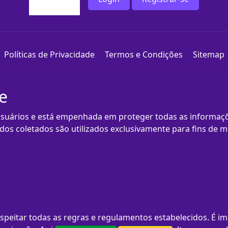
Políticas de Privacidade
Termos e Condições
Sitemap
de
 usuários e está empenhada em proteger todas as informaçõ
os coletados são utilizados exclusivamente para fins de m
eitar todas as regras e regulamentos estabelecidos. É im