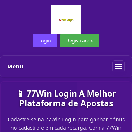
Login
Registrar-se
Menu
📱 77Win Login A Melhor
Plataforma de Apostas
Cadastre-se na 77Win Login para ganhar bônus
no cadastro e em cada recarga. Com a 77Win