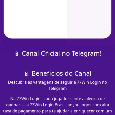
📱 Canal Oficial no Telegram!
📱 Benefícios do Canal
Descubra as vantagens de seguir a 77Win Login no
Telegram
Na 77Win Login , cada jogador sente a alegria de
ganhar — a 77Win Login Brasil lançou jogos com alta
taxa de pagamento para te ajudar a enriquecer com um