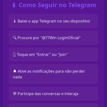
📱 Como Seguir no Telegram
📱 Baixe o app Telegram no seu dispositivo
🔍 Procure por "@77Win LoginOficial"
👆 Toque em "Entrar" ou "Join"
🔔 Ative as notificações para não perder
nada
💬 Participe das conversas e interaja