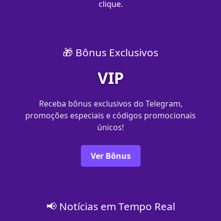
clique.
🎁 Bônus Exclusivos
VIP
Receba bônus exclusivos do Telegram,
promoções especiais e códigos promocionais
únicos!
Ver Bônus
📢 Notícias em Tempo Real