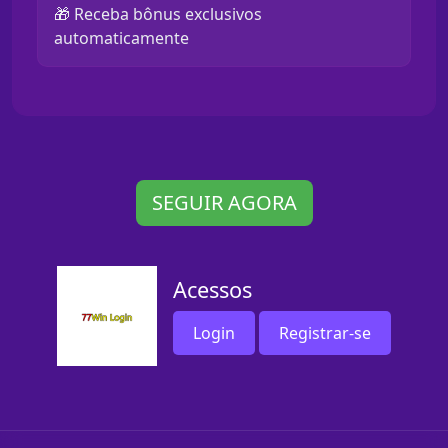
🎁 Receba bônus exclusivos
automaticamente
SEGUIR AGORA
Acessos
Login
Registrar-se