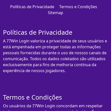
Políticas de Privacidade
Termos e Condições
Sitemap
Políticas de Privacidade
A 77Win Login valoriza a privacidade de seus usuários e
está empenhada em proteger todas as informações
pessoais fornecidas durante o uso de nossos canais de
comunicação. Todos os dados coletados são utilizados
exclusivamente para fins de melhoria contínua da
experiência de nossos jogadores.
Termos e Condições
Os usuários da 77Win Login concordam em respeitar