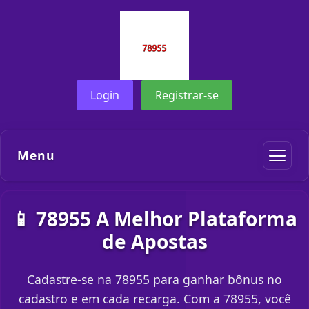
Login
Registrar-se
Menu
📱 78955 A Melhor Plataforma
de Apostas
Cadastre-se na 78955 para ganhar bônus no
cadastro e em cada recarga. Com a 78955, você