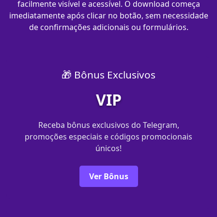
facilmente visível e acessível. O download começa
imediatamente após clicar no botão, sem necessidade
de confirmações adicionais ou formulários.
🎁 Bônus Exclusivos
VIP
Receba bônus exclusivos do Telegram,
promoções especiais e códigos promocionais
únicos!
Ver Bônus