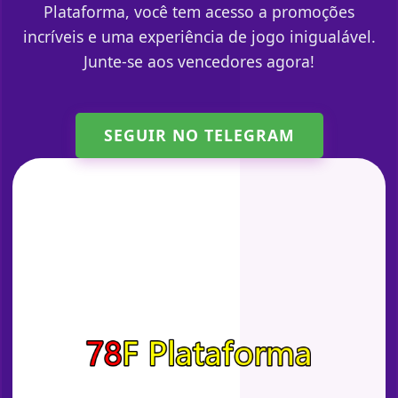
Plataforma, você tem acesso a promoções
incríveis e uma experiência de jogo inigualável.
Junte-se aos vencedores agora!
SEGUIR NO TELEGRAM