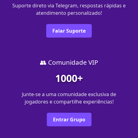
Suporte direto via Telegram, respostas rápidas e
atendimento personalizado!
Falar Suporte
👥 Comunidade VIP
1000+
Junte-se a uma comunidade exclusiva de
jogadores e compartilhe experiências!
Entrar Grupo