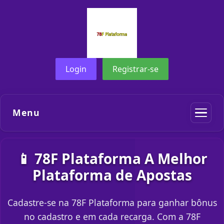
Login
Registrar-se
Menu
📱 78F Plataforma A Melhor
Plataforma de Apostas
Cadastre-se na 78F Plataforma para ganhar bônus
no cadastro e em cada recarga. Com a 78F