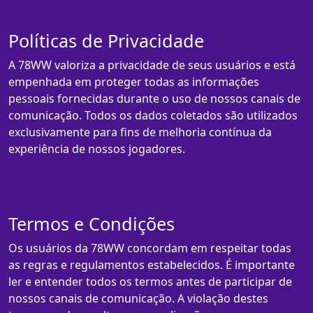
Políticas de Privacidade
A 78WW valoriza a privacidade de seus usuários e está
empenhada em proteger todas as informações
pessoais fornecidas durante o uso de nossos canais de
comunicação. Todos os dados coletados são utilizados
exclusivamente para fins de melhoria contínua da
experiência de nossos jogadores.
Termos e Condições
Os usuários da 78WW concordam em respeitar todas
as regras e regulamentos estabelecidos. É importante
ler e entender todos os termos antes de participar de
nossos canais de comunicação. A violação destes