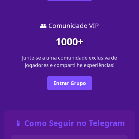
👥 Comunidade VIP
1000+
Junte-se a uma comunidade exclusiva de
jogadores e compartilhe experiências!
Entrar Grupo
📱 Como Seguir no Telegram