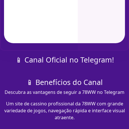
📱 Canal Oficial no Telegram!
📱 Benefícios do Canal
Descubra as vantagens de seguir a 78WW no Telegram
Um site de cassino profissional da 78WW com grande
variedade de jogos, navegação rápida e interface visual
atraente.