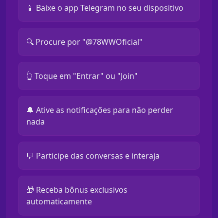
📱 Baixe o app Telegram no seu dispositivo
🔍 Procure por "@78WWOficial"
👆 Toque em "Entrar" ou "Join"
🔔 Ative as notificações para não perder
nada
💬 Participe das conversas e interaja
🎁 Receba bônus exclusivos
automaticamente