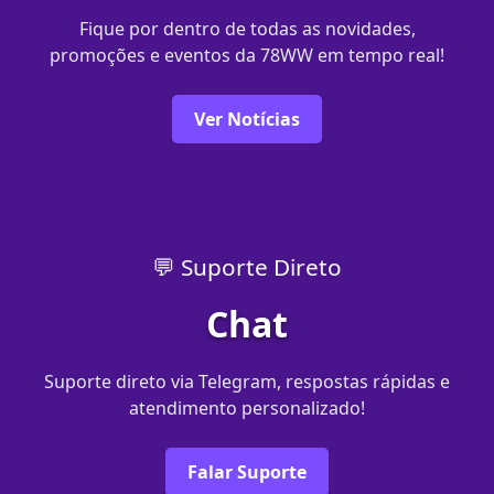
Fique por dentro de todas as novidades,
promoções e eventos da 78WW em tempo real!
Ver Notícias
💬 Suporte Direto
Chat
Suporte direto via Telegram, respostas rápidas e
atendimento personalizado!
Falar Suporte