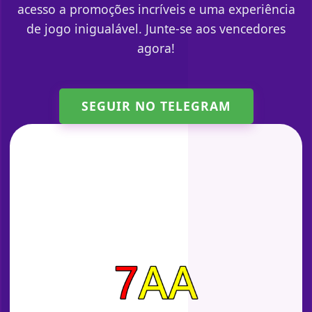
acesso a promoções incríveis e uma experiência
de jogo inigualável. Junte-se aos vencedores
agora!
SEGUIR NO TELEGRAM