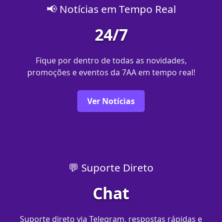
📢 Notícias em Tempo Real
24/7
Fique por dentro de todas as novidades,
promoções e eventos da 7AA em tempo real!
Ver Notícias
💬 Suporte Direto
Chat
Suporte direto via Telegram, respostas rápidas e