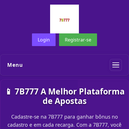
Login
Registrar-se
Menu
📱 7B777 A Melhor Plataforma
de Apostas
Cadastre-se na 7B777 para ganhar bônus no
cadastro e em cada recarga. Com a 7B777, você