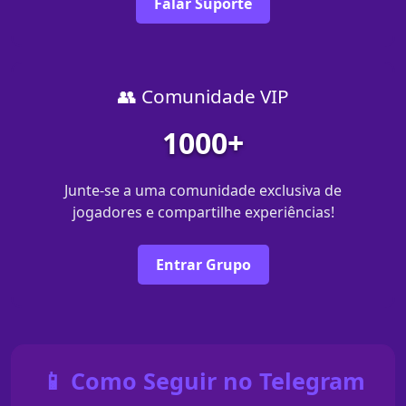
Falar Suporte
👥 Comunidade VIP
1000+
Junte-se a uma comunidade exclusiva de
jogadores e compartilhe experiências!
Entrar Grupo
📱 Como Seguir no Telegram