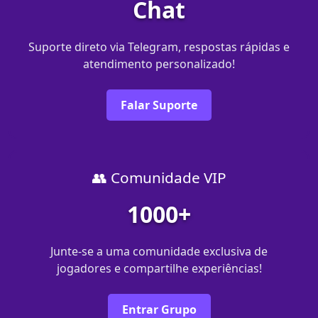
Chat
Suporte direto via Telegram, respostas rápidas e
atendimento personalizado!
Falar Suporte
👥 Comunidade VIP
1000+
Junte-se a uma comunidade exclusiva de
jogadores e compartilhe experiências!
Entrar Grupo