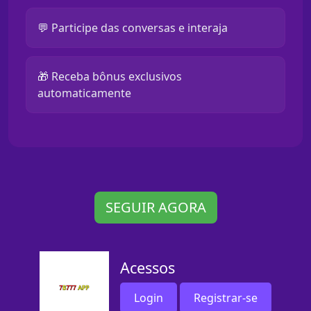
💬 Participe das conversas e interaja
🎁 Receba bônus exclusivos
automaticamente
SEGUIR AGORA
Acessos
Login
Registrar-se