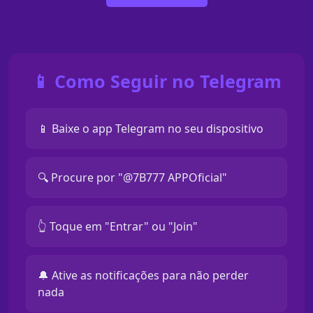
📱 Como Seguir no Telegram
📱 Baixe o app Telegram no seu dispositivo
🔍 Procure por "@7B777 APPOficial"
👆 Toque em "Entrar" ou "Join"
🔔 Ative as notificações para não perder
nada