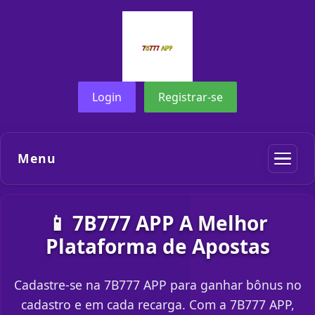
Login
Registrar-se
Menu
📱 7B777 APP A Melhor
Plataforma de Apostas
Cadastre-se na 7B777 APP para ganhar bônus no
cadastro e em cada recarga. Com a 7B777 APP,