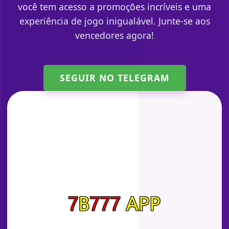
você tem acesso a promoções incríveis e uma
experiência de jogo inigualável. Junte-se aos
vencedores agora!
SEGUIR NO TELEGRAM