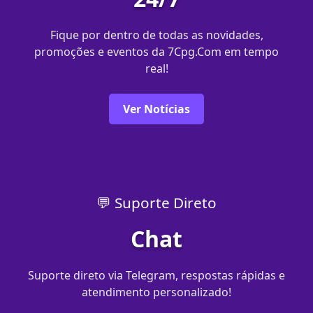
Fique por dentro de todas as novidades,
promoções e eventos da 7Cpg.Com em tempo
real!
Ver Notícias
💬 Suporte Direto
Chat
Suporte direto via Telegram, respostas rápidas e
atendimento personalizado!