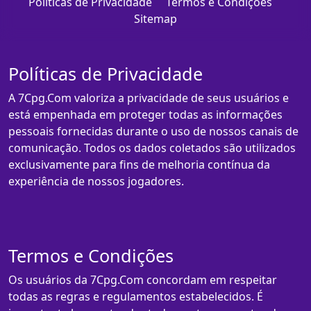
Políticas de Privacidade
Termos e Condições
Sitemap
Políticas de Privacidade
A 7Cpg.Com valoriza a privacidade de seus usuários e
está empenhada em proteger todas as informações
pessoais fornecidas durante o uso de nossos canais de
comunicação. Todos os dados coletados são utilizados
exclusivamente para fins de melhoria contínua da
experiência de nossos jogadores.
Termos e Condições
Os usuários da 7Cpg.Com concordam em respeitar
todas as regras e regulamentos estabelecidos. É