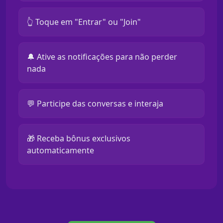
👆 Toque em "Entrar" ou "Join"
🔔 Ative as notificações para não perder
nada
💬 Participe das conversas e interaja
🎁 Receba bônus exclusivos
automaticamente