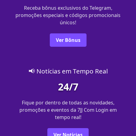
Receba bônus exclusivos do Telegram,
promoções especiais e códigos promocionais
únicos!
Ver Bônus
📢 Notícias em Tempo Real
24/7
Fique por dentro de todas as novidades,
promoções e eventos da 7JJ Com Login em
tempo real!
Ver Notícias