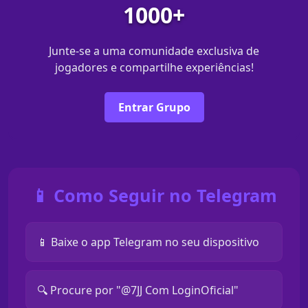
1000+
Junte-se a uma comunidade exclusiva de
jogadores e compartilhe experiências!
Entrar Grupo
📱 Como Seguir no Telegram
📱 Baixe o app Telegram no seu dispositivo
🔍 Procure por "@7JJ Com LoginOficial"