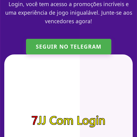
Login, você tem acesso a promoções incríveis e
uma experiência de jogo inigualável. Junte-se aos
vencedores agora!
SEGUIR NO TELEGRAM