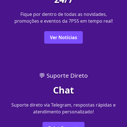
Fique por dentro de todas as novidades,
promoções e eventos da 7P55 em tempo real!
Ver Notícias
💬 Suporte Direto
Chat
Suporte direto via Telegram, respostas rápidas e
atendimento personalizado!