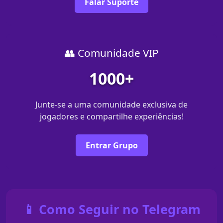
Falar Suporte
👥 Comunidade VIP
1000+
Junte-se a uma comunidade exclusiva de
jogadores e compartilhe experiências!
Entrar Grupo
📱 Como Seguir no Telegram