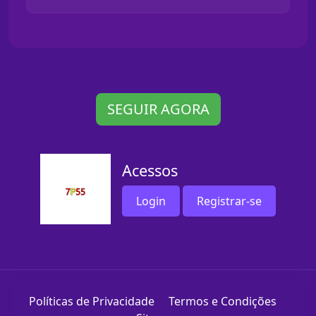
SEGUIR AGORA
Acessos
Login
Registrar-se
Políticas de Privacidade
Termos e Condições