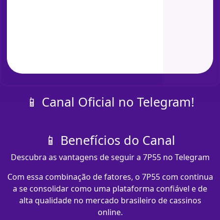
📱 Canal Oficial no Telegram!
📱 Benefícios do Canal
Descubra as vantagens de seguir a 7P55 no Telegram
Com essa combinação de fatores, o 7P55 com​ continua
a se consolidar como uma plataforma confiável e de
alta qualidade no mercado brasileiro de cassinos
online.