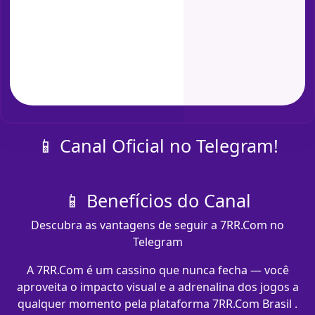
📱 Canal Oficial no Telegram!
📱 Benefícios do Canal
Descubra as vantagens de seguir a 7RR.Com no
Telegram
A 7RR.Com é um cassino que nunca fecha — você
aproveita o impacto visual e a adrenalina dos jogos a
qualquer momento pela plataforma 7RR.Com Brasil .