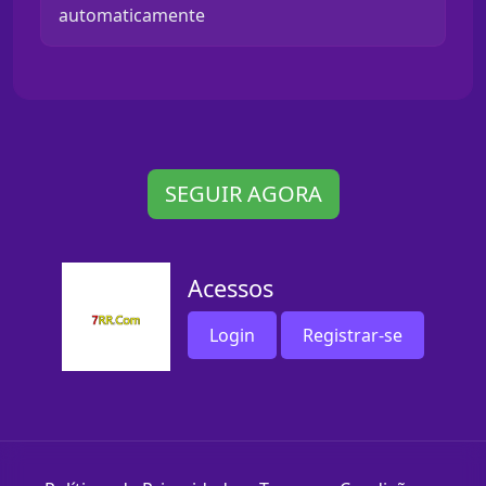
automaticamente
SEGUIR AGORA
Acessos
Login
Registrar-se