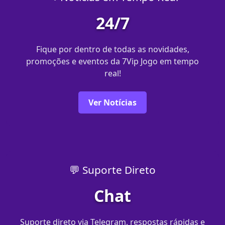
24/7
Fique por dentro de todas as novidades,
promoções e eventos da 7Vip Jogo em tempo
real!
Ver Notícias
💬 Suporte Direto
Chat
Suporte direto via Telegram, respostas rápidas e