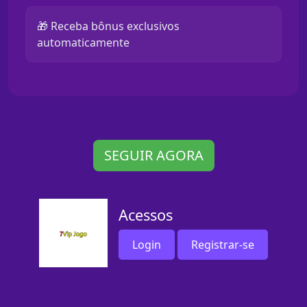
🎁 Receba bônus exclusivos
automaticamente
SEGUIR AGORA
Acessos
Login
Registrar-se