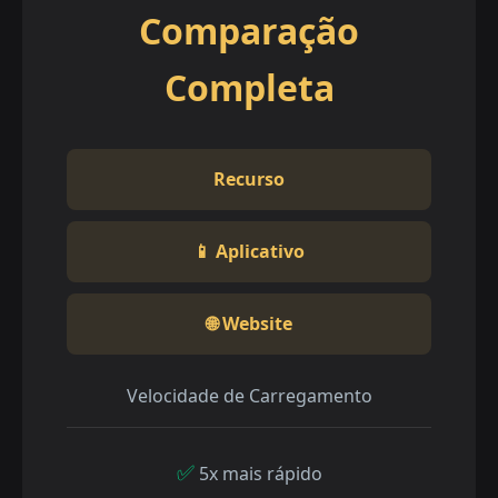
Comparação
Completa
Recurso
📱 Aplicativo
🌐 Website
Velocidade de Carregamento
✅
5x mais rápido