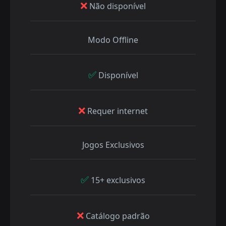
❌
Não disponível
Modo Offline
✅
Disponível
❌
Requer internet
Jogos Exclusivos
✅
15+ exclusivos
❌
Catálogo padrão