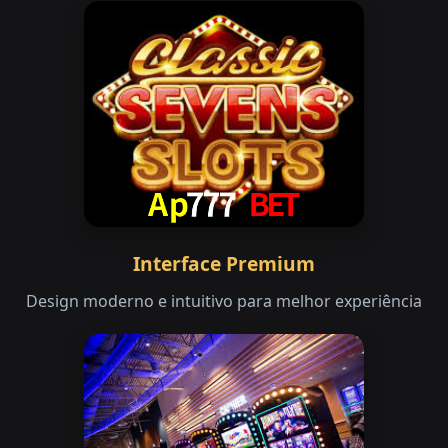
Interface Premium
Design moderno e intuitivo para melhor experiência