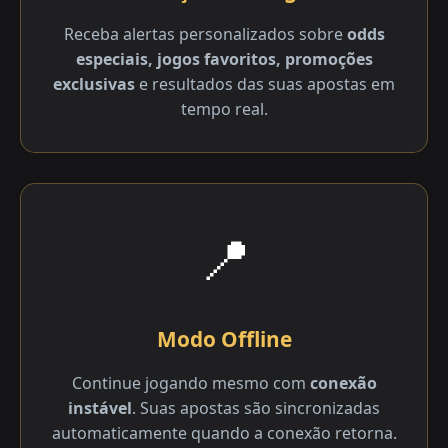
Receba alertas personalizados sobre
odds
especiais, jogos favoritos, promoções
exclusivas
e resultados das suas apostas em
tempo real.
📍
Modo Offline
Continue jogando mesmo com
conexão
instável
. Suas apostas são sincronizadas
automaticamente quando a conexão retorna.