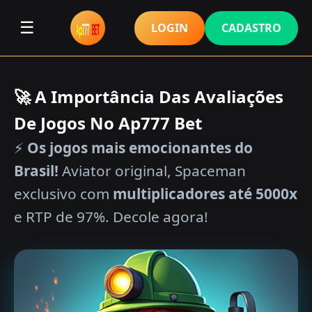
☰
LOGIN
CADASTRO
🚀 A Importância Das Avaliações
De Jogos No Ap777 Bet
⚡
Os jogos mais emocionantes do
Brasil!
Aviator original, Spaceman
exclusivo com
multiplicadores até 5000x
e RTP de 97%. Decole agora!