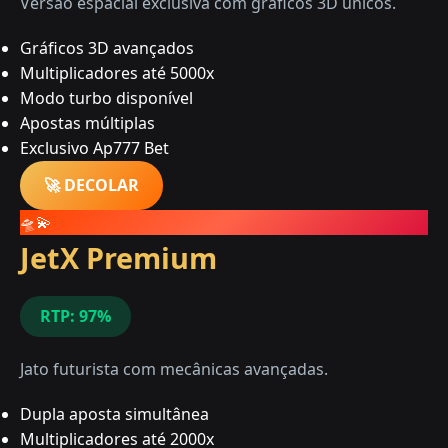
Versão espacial exclusiva com gráficos 3D únicos.
Gráficos 3D avançados
Multiplicadores até 5000x
Modo turbo disponível
Apostas múltiplas
Exclusivo Ap777 Bet
🚀 DECOLAR
🛸💫
JetX Premium
RTP: 97%
Jato futurista com mecânicas avançadas.
Dupla aposta simultânea
Multiplicadores até 2000x