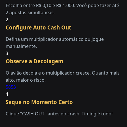
Escolha entre R$ 0,10 e R$ 1.000. Você pode fazer até
2 apostas simultâneas.
2
Configure Auto Cash Out
Defina um multiplicador automático ou jogue
manualmente.
3
Observe a Decolagem
O avião decola e o multiplicador cresce. Quanto mais
alto, maior o risco.
5853
4
Saque no Momento Certo
Clique "CASH OUT" antes do crash. Timing é tudo!