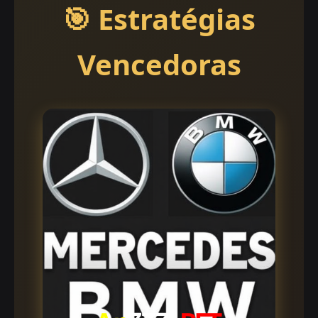
🎯 Estratégias
Vencedoras