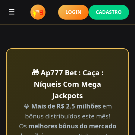
☰
LOGIN
CADASTRO
🎁 Ap777 Bet : Caça :
Níqueis Com Mega
Jackpots
💎
Mais de R$ 2.5 milhões
em
bônus distribuídos este mês!
Os
melhores bônus do mercado