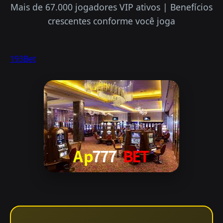
Mais de 67.000 jogadores VIP ativos | Benefícios
crescentes conforme você joga
193Bet