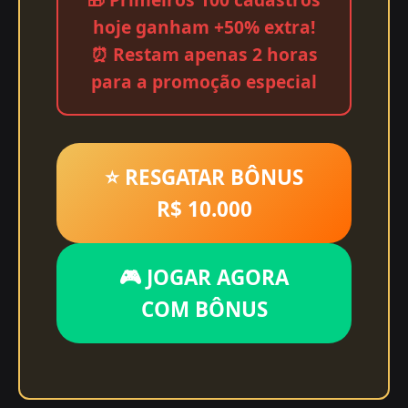
hoje ganham +50% extra!
⏰ Restam apenas 2 horas
para a promoção especial
⭐ RESGATAR BÔNUS
R$ 10.000
🎮 JOGAR AGORA
COM BÔNUS