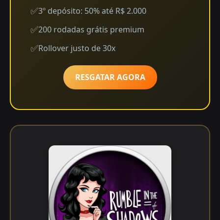
3º depósito: 50% até R$ 2.000
200 rodadas grátis premium
Rollover justo de 30x
RESGATAR AGORA