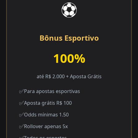
⚽
Bônus Esportivo
100%
até R$ 2.000 + Aposta Grátis
Para apostas esportivas
Aposta grátis R$ 100
Odds mínimas 1.50
Rollover apenas 5x
Todos os esportes