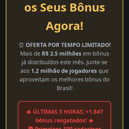
os Seus Bônus
Agora!
⏰
OFERTA POR TEMPO LIMITADO!
Mais de
R$ 2.5 milhões
em bônus
já distribuídos este mês. Junte-se
aos
1.2 milhão de jogadores
que
aproveitam os melhores bônus do
Brasil!
🔥 ÚLTIMAS 3 HORAS: +1.847
bônus resgatados! 🔥
🎁 Primeiros 100 cadastros